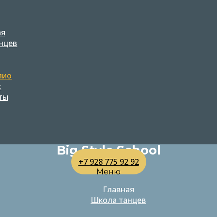
ая
нцев
лио
с
ты
Big Style School
+7 928 775 92 92
Меню
Главная
Школа танцев