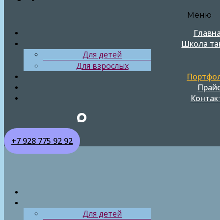
Меню
Главн
Школа та
Для детей
Для взрослых
Портфо
Прай
Контак
+7 928 775 92 92
Для детей